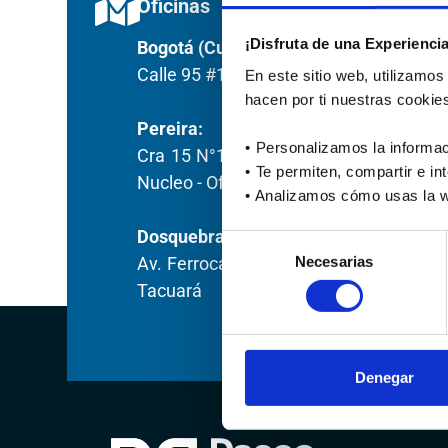
Oficinas
¡Disfruta de una Experienci
Bogotá (Cundinamarca):
Calle 95 #13-55 Oficina 212 B El Chicó
En este sitio web, utilizamos
hacen por ti nuestras cookie
Pereira:
•⁠ ⁠Personalizamos la inform
Cra 15 N°12-37 Los Alpes - Edf. Torre
•⁠ ⁠Te permiten, compartir e i
Nucleo - Of 303.
•⁠ ⁠Analizamos cómo usas la 
Dosquebradas:
Selección
Necesarias
Av. Ferrocarril, Carrera 10 # 52 – 149,
de
Tacuará
consentimiento
Denegar