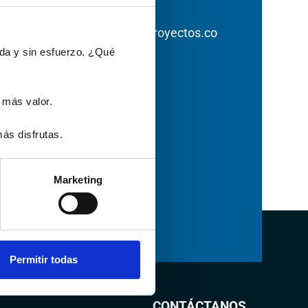
Correo electrónico
paseodelprado@geoproyectos.co
ada y sin esfuerzo. ¿Qué
Teléfono
+57 350 318 9838
 más valor.
ás disfrutas.
Marketing
Permitir todas
CONTÁCTANOS