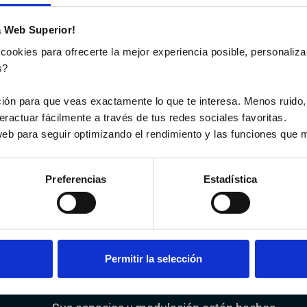
Oficinas
a Web Superior!
Armenia:
Cra. 13 Nº 17 Norte - 51 - El Nogal
 cookies para ofrecerte la mejor experiencia posible, personaliz
s?
Medellín:
ación para que veas exactamente lo que te interesa. Menos ruido,
Cra. 43A - 16 Sur 47. Of 1103 y 1203 El
nteractuar fácilmente a través de tus redes sociales favoritas.
Poblado Edf Panalpina
web para seguir optimizando el rendimiento y las funciones que m
New York:
Preferencias
Estadística
800 Third Avenue FRNT A New York,
NY 10022
Permitir la selección